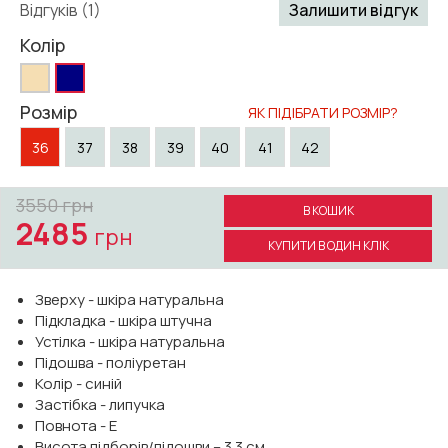
Відгуків (1)
Залишити відгук
Колір
Розмір
ЯК ПІДІБРАТИ РОЗМІР?
36
37
38
39
40
41
42
3550
грн
В КОШИК
2485
грн
КУПИТИ В ОДИН КЛІК
Зверху - шкіра натуральна
Підкладка - шкіра штучна
Устілка - шкіра натуральна
Підошва - поліуретан
Колір - синій
Застібка - липучка
Повнота - Е
Висота підборів/підошви – 3.3 см