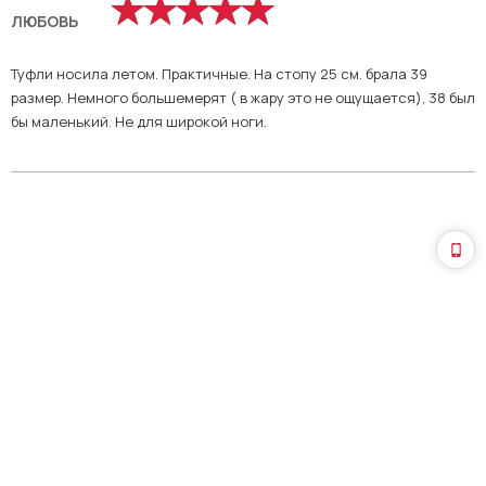
ЛЮБОВЬ
Туфли носила летом. Практичные. На стопу 25 см. брала 39
размер. Немного большемерят ( в жару это не ощущается), 38 был
бы маленький. Не для широкой ноги.