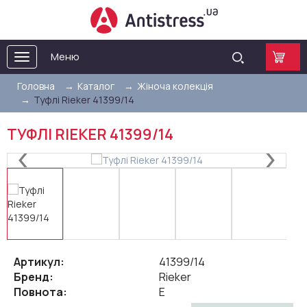
Меню
Toggle
navigation
Головна
Каталог
Жіноча колекція
Туфлі Rieker 41399/14
ТУФЛІ RIEKER 41399/14
Артикул:
41399/14
Бренд:
Rieker
Повнота:
E