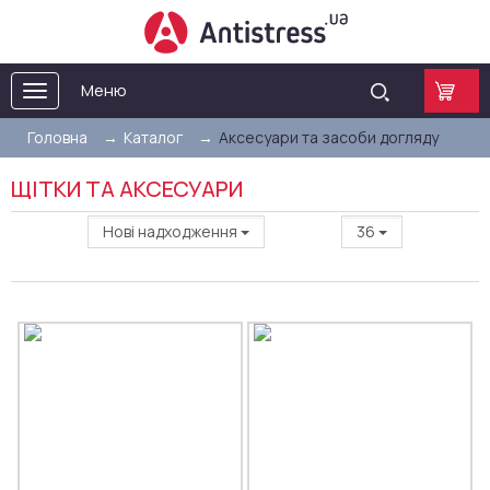
Меню
Toggle
navigation
Головна
Каталог
Аксесуари та засоби догляду
ЩІТКИ ТА АКСЕСУАРИ
Нові надходження
36