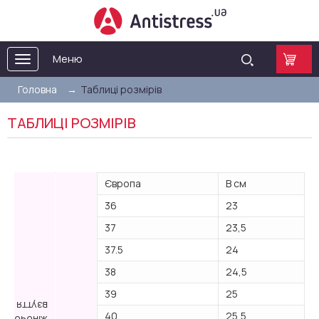
Меню
Toggle
navigation
Головна
Таблиці розмірів
ТАБЛИЦІ РОЗМІРІВ
Європа
В см
36
23
37
23,5
37.5
24
38
24,5
39
25
взуття
40
25,5