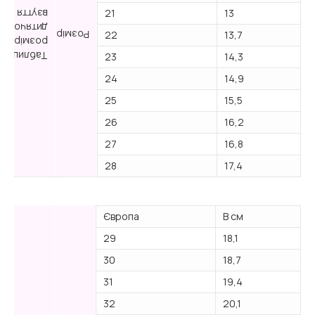
21
13
взуття
дитячого
Розмір
22
13,7
розмірів
Таблиця
23
14,3
24
14,9
25
15,5
26
16,2
27
16,8
28
17,4
Європа
В см
29
18,1
30
18,7
31
19,4
32
20,1