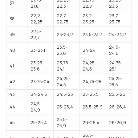
37
21,8
22,3
22,8
23,3
22,2-
22,7-
23,2-
23,7-
38
22,25
22,75
23,25
23,75
22,5-
39
23-23,2
23,5-23,7
24-24,2
22,7
23,5-
24,5-
40
23-23,1
24-24,1
23,6
24,6
23,25-
23,75-
24,25-
24,75-
41
23,6
24,1
24,6
25,1
24,25-
25,25-
42
23,75-24
24,75-25
24,5
25,5
43
24-24,5
24,5-25
25-25,5
25,5-26
24,5-
44
25-25,4
25,5-25,9
26-26,4
24,9
25,5-
45
25-25,4
26-26,4
26-26,9
25,9
26,5-