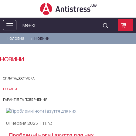
Меню
Toggle
navigation
Головна
Новини
НОВИНИ
ОПЛАТА/ДОСТАВКА
НОВИНИ
ГАРАНТІЯ ТА ПОВЕРНЕННЯ
01 червня 2025
11:43
Проблемні ноги і взуття для них