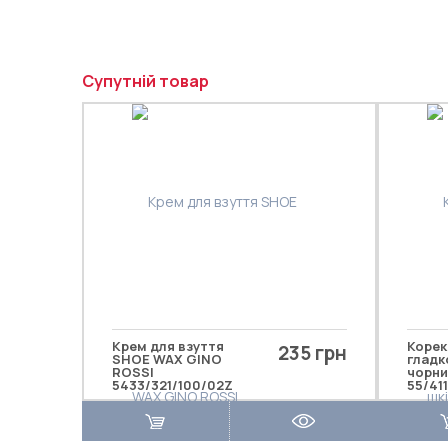
Супутній товар
Крем для взуття
Корек
235 грн
SHOE WAX GINO
гладк
ROSSI
чорни
5433/321/100/02Z
55/411