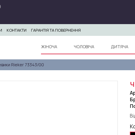
)
И
КОНТАКТИ
ГАРАНТІЯ ТА ПОВЕРНЕННЯ
ЖІНОЧА
ЧОЛОВІЧА
ДИТЯЧА
вики Rieker 73343/00
Ч
А
Б
П
Ві
К