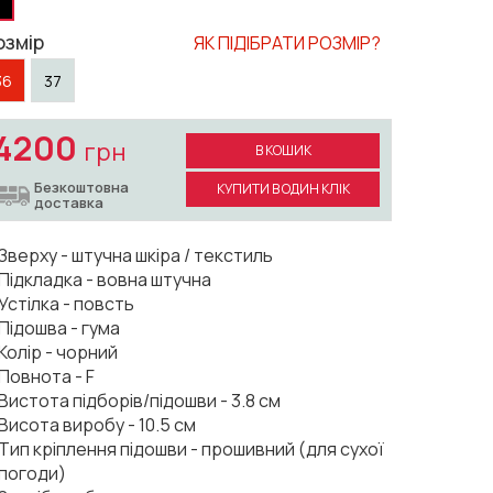
озмір
ЯК ПІДІБРАТИ РОЗМІР?
36
37
4200
грн
В КОШИК
Безкоштовна
КУПИТИ В ОДИН КЛІК
доставка
Зверху - штучна шкіра / текстиль
Підкладка - вовна штучна
Устілка - повсть
Підошва - гума
Колір - чорний
Повнота - F
Вистота підборів/підошви - 3.8 см
Висота виробу - 10.5 см
Тип кріплення підошви - прошивний (для сухої
погоди)