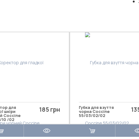
тор для
Губка для взуття
185 грн
13
ої шкіри
чорна Coccine
й Coccine
55/03/02/02
/10 /02