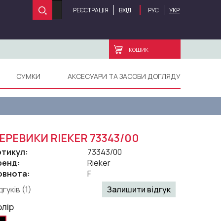
РЕЄСТРАЦІЯ
ВХІД
РУС
УКР
КОШИК
СУМКИ
АКСЕСУАРИ ТА ЗАСОБИ ДОГЛЯДУ
ЕРЕВИКИ RIEKER 73343/00
ртикул:
73343/00
ренд:
Rieker
овнота:
F
дгуків (1)
Залишити відгук
олір