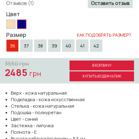
Отзывов (1)
Оставить отзыв
Цвет
Размер
КАК ПОДОБРАТЬ РАЗМЕР?
36
37
38
39
40
41
42
3550
грн
В КОРЗИНУ
2485
грн
КУПИТЬ В ОДИН КЛИК
Верх - кожа натуральная
Подкладка - кожа искусственная
Стелька - кожа натуральная
Подошва - полиуретан
Цвет - синий
Застежка - липучка
Полнота - Е
Высота каблука/подошвы – 3.3 см