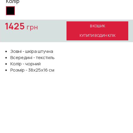
Колір
1425
грн
В КОШИК
КУПИТИ В ОДИН КЛІК
Зовні - шкіра штучна
Всередині - текстиль
Колір - чорний
Розмір - 38х25х16 см