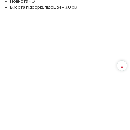
Повнота - G
Висота підборів/підошви – 3.0 см