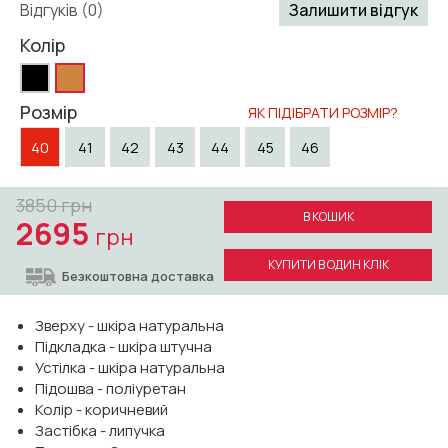
Відгуків (0)
Залишити відгук
Колір
Розмір
ЯК ПІДІБРАТИ РОЗМІР?
40
41
42
43
44
45
46
3850
грн
В КОШИК
2695
грн
КУПИТИ В ОДИН КЛІК
Безкоштовна доставка
Зверху - шкіра натуральна
Підкладка - шкіра штучна
Устілка - шкіра натуральна
Підошва - поліуретан
Колір - коричневий
Застібка - липучка