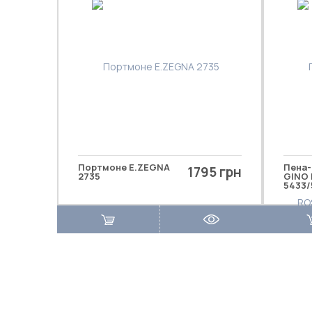
Портмоне E.ZEGNA
Пена-
1795 грн
2735
GINO 
5433/