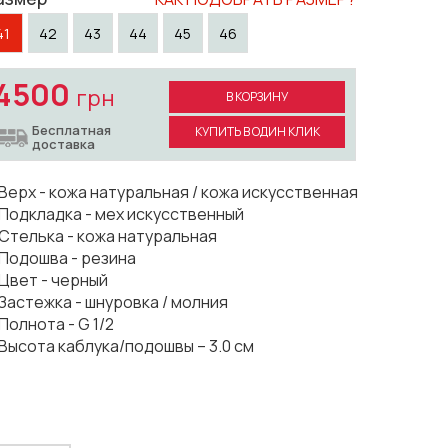
41
42
43
44
45
46
4500
грн
В КОРЗИНУ
Бесплатная
КУПИТЬ В ОДИН КЛИК
доставка
Верх - кожа натуральная / кожа искусственная
Подкладка - мех искусственный
Стелька - кожа натуральная
Подошва - резина
Цвет - черный
Застежка - шнуровка / молния
Полнота - G 1/2
Высота каблука/подошвы – 3.0 см