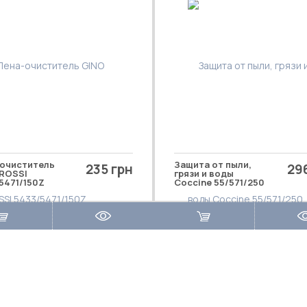
очиститель
Защита от пыли,
235 грн
29
ROSSI
грязи и воды
5471/150Z
Coccine 55/571/250