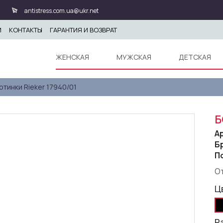
antistress.com.ua@ukr.net
И
КОНТАКТЫ
ГАРАНТИЯ И ВОЗВРАТ
ЖЕНСКАЯ
МУЖСКАЯ
ДЕТСКАЯ
отинки Rieker 17940/01
Б
А
Б
П
От
Ц
Р