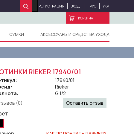
РЕГИСТРАЦИЯ
ВХОД
РУС
УКР
КОРЗИНА
СУМКИ
АКСЕССУАРЫ И СРЕДСТВА УХОДА
ОТИНКИ RIEKER 17940/01
ртикул:
17940/01
ренд:
Rieker
олнота:
G 1/2
зывов (0)
Оставить отзыв
вет
азмер
КАК ПОДОБРАТЬ РАЗМЕР?